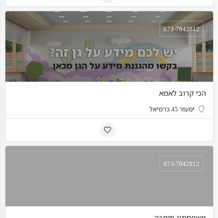
073-7842812
הכי קרוב לאמא
יסעור 45 כרמיאל
073-7842812
משפחתון סימבה