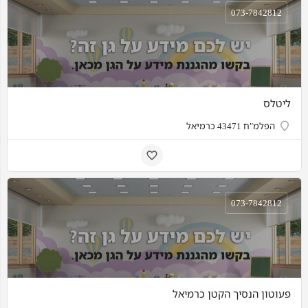
073-7842812
ליטלס
הפלמ"ח 43471 כרמיאל
073-7842812
פעוטון הנסיך הקטן כרמיאל