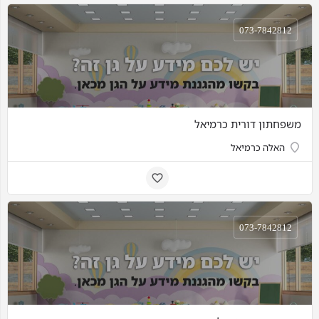
073-7842812
משפחתון דורית כרמיאל
האלה כרמיאל
073-7842812