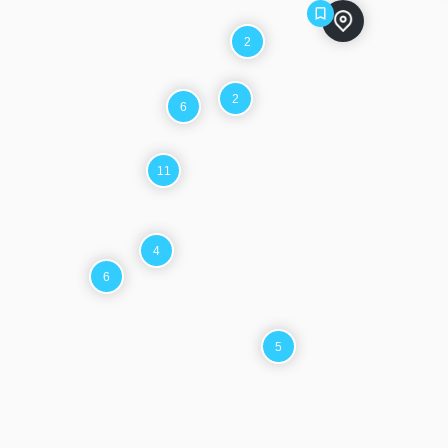
2
2
6
11
4
6
5