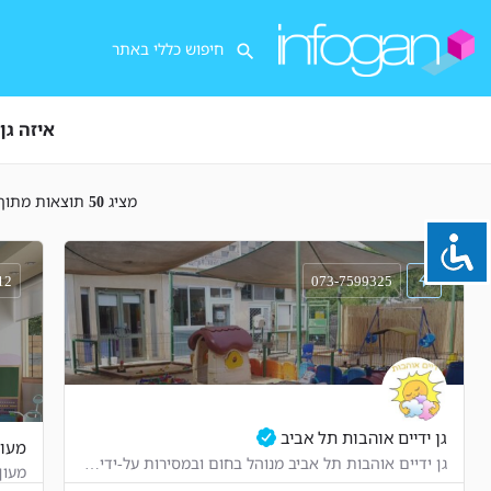
לאיתור מהיר ונוח על-גבי המפה.
חפש לפי
תוצאות באזור
איזה גן
מציג
50
תוצאות מתוך
12
073-7599325
גן ידיים אוהבות תל אביב
מעון
גן ידיים אוהבות תל אביב מנוהל בחום ובמסירות על-ידי דיקלה אגמון-משולם, בוגרת סמינר הקיבוצים במסלול חינוך…
מעון