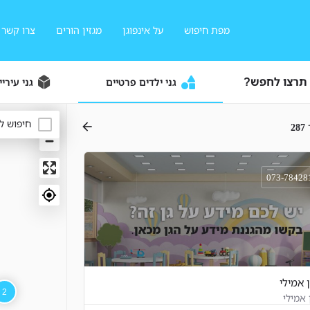
מפת חיפוש
על אינפוגן
מגזין הורים
צרו קשר
 תרצו לחפש?
גני ילדים פרטיים
גני עיריי
חיפוש ל
287
073-78428
 אמילי
2
 אמילי