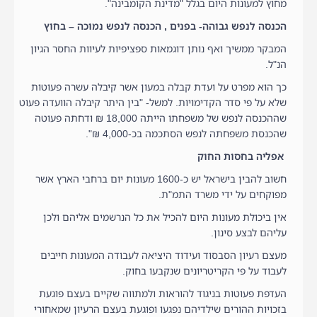
מחוץ למעונות היום בגלל "מדינת הקומבינה".
הכנסה לנפש גבוהה- בפנים , הכנסה לנפש נמוכה – בחוץ
המבקר ממשיך ואף נותן דוגמאות ספציפיות לעיוות החסר הגיון
הנ"ל.
כך הוא מפרט על ועדת קבלה במעון אשר קיבלה עשרה פעוטות
שלא על פי סדר הקדימויות. למשל- "בין היתר קיבלה הוועדה פעוט
שההכנסה לנפש של משפחתו הייתה 18,000 ₪ ודחתה פעוטה
שהכנסת משפחתה לנפש הסתכמה בכ-4,000 ₪".
אפליה בחסות החוק
חשוב להבין בישראל יש כ-1600 מעונות יום ברחבי הארץ אשר
מפוקחים על ידי משרד התמ"ת.
אין ביכולת מעונות היום להכיל את כל הנרשמים אליהם ולכן
עליהם לבצע סינון.
מעצם רעיון הסבסוד ועידוד היציאה לעבודה המעונות חייבים
לעבוד על פי הקריטריונים שנקבעו בחוק.
העדפת פעוטות בניגוד להוראות ולמתווה שקיים בעצם פוגעת
בזכויות ההורים שילדיהם נפגעו ופוגעת בעצם הרעיון שמאחורי