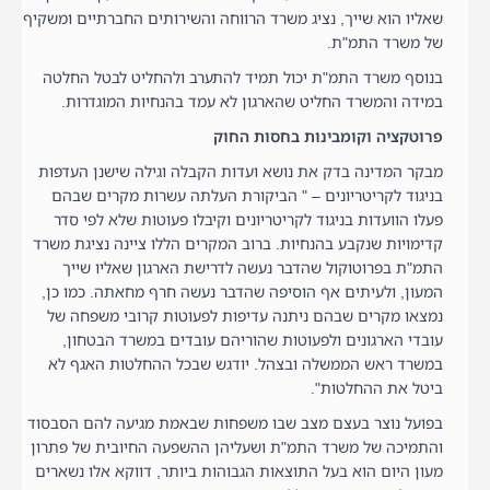
שאליו הוא שייך, נציג משרד הרווחה והשירותים החברתיים ומשקיף
של משרד התמ"ת.
בנוסף משרד התמ"ת יכול תמיד להתערב ולהחליט לבטל החלטה
במידה והמשרד החליט שהארגון לא עמד בהנחיות המוגדרות.
פרוטקציה וקומבינות בחסות החוק
מבקר המדינה בדק את נושא ועדות הקבלה וגילה שישנן העדפות
בניגוד לקריטריונים – " הביקורת העלתה עשרות מקרים שבהם
פעלו הוועדות בניגוד לקריטריונים וקיבלו פעוטות שלא לפי סדר
קדימויות שנקבע בהנחיות. ברוב המקרים הללו ציינה נציגת משרד
התמ"ת בפרוטוקול שהדבר נעשה לדרישת הארגון שאליו שייך
המעון, ולעיתים אף הוסיפה שהדבר נעשה חרף מחאתה. כמו כן,
נמצאו מקרים שבהם ניתנה עדיפות לפעוטות קרובי משפחה של
עובדי הארגונים ולפעוטות שהוריהם עובדים במשרד הבטחון,
במשרד ראש הממשלה ובצהל. יודגש שבכל ההחלטות האגף לא
ביטל את ההחלטות".
בפועל נוצר בעצם מצב שבו משפחות שבאמת מגיעה להם הסבסוד
והתמיכה של משרד התמ"ת ושעליהן ההשפעה החיובית של פתרון
מעון היום הוא בעל התוצאות הגבוהות ביותר, דווקא אלו נשארים