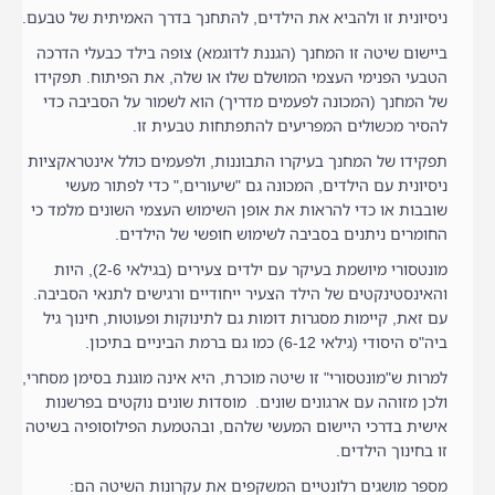
ניסיונית זו ולהביא את הילדים, להתחנך בדרך האמיתית של טבעם.
ביישום שיטה זו המחנך (הגננת לדוגמא) צופה בילד כבעלי הדרכה
הטבעי הפנימי העצמי המושלם שלו או שלה, את הפיתוח. תפקידו
של המחנך (המכונה לפעמים מדריך) הוא לשמור על הסביבה כדי
להסיר מכשולים המפריעים להתפתחות טבעית זו.
תפקידו של המחנך בעיקרו התבוננות, ולפעמים כולל אינטראקציות
ניסיונית עם הילדים, המכונה גם "שיעורים," כדי לפתור מעשי
שובבות או כדי להראות את אופן השימוש העצמי השונים מלמד כי
החומרים ניתנים בסביבה לשימוש חופשי של הילדים.
מונטסורי מיושמת בעיקר עם ילדים צעירים (בגילאי 2-6), היות
והאינסטינקטים של הילד הצעיר ייחודיים ורגישים לתנאי הסביבה.
עם זאת, קיימות מסגרות דומות גם לתינוקות ופעוטות, חינוך גיל
ביה"ס היסודי (גילאי 6-12) כמו גם ברמת הביניים בתיכון.
למרות ש"מונטסורי" זו שיטה מוכרת, היא אינה מוגנת בסימן מסחרי,
ולכן מזוהה עם ארגונים שונים. מוסדות שונים נוקטים בפרשנות
אישית בדרכי היישום המעשי שלהם, ובהטמעת הפילוסופיה בשיטה
זו בחינוך הילדים.
מספר מושגים רלונטיים המשקפים את עקרונות השיטה הם: