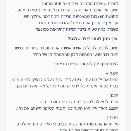
למרות שאצלנו התגובה אולי קצת יותר מתונה.
חשבו על הפעם האחרונה בו נפרדתם לזמן ארוך מאדם אהוב.
תחושת העצבות שמאפיינת פרידה דומה למה שילדך חש.
אך, אין לו עדיין את הידיעה/ההבנה שגם תחזרו.
בשבילו כמה שעות בלבד יכולות להיראות כמו נצח.
איך ניתן לעזור לילד שלכם?
חשוב להבין ולקבל בראש וראשונה את העובדה שחרדת נטישה
הינה דבר טבעי המהווה חלק מהתפתחותו של הילד.
לאחר מכן ניתן להעזר בטיפים הבאים:
הכנה –
הכינו את ילדכם עוד בבית על ידי שיחה על מה הולך להיות היום,
בבית בסוף היום תוכלו לנהל שיחה קלה על מה היה היום בגן.
תכנון –
תכננו לבוא לגן למשך זמן קצר בלבד ועמדו בזה.
המצב האידיאלי הוא הגעה לגן, חיבוק ונשיקה ולעזוב את הגן.
ביטחון –
אל תראו את הפחד והחששות שלכם כי הילדים הם הקולטים
הטובים ביותר לרגשות של בני אדם.