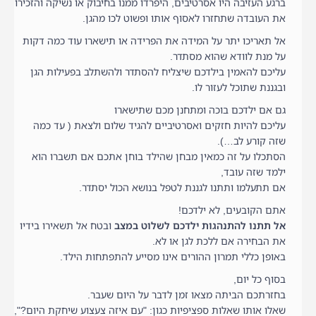
ברגע העזיבה היו אסרטיבים, היפרדו ממנו בחיבוק או נשיקה והזכירו
את העובדה שתחזרו לאסוף אותו ופשוט לכו מהגן.
אל תאריכו יתר על המידה את הפרידה או תישארו עוד כמה דקות
על מנת לוודא שהוא מסתדר.
עליכם להאמין בילדכם שיצליח להסתדר ולהשתלב בפעילות הגן
ובגננת שתוכל לעזור לו.
גם אם ילדכם בוכה ומתחנן מכם שתישארו
עליכם להיות חזקים ואסרטיביים להגיד שלום ולצאת ( עד כמה
שזה קורע לב…).
הסתכלו על זה כמאין מבחן שהילד בוחן אתכם אם תשברו הוא
ילמד שזה עובד,
אם תתעלמו ותתנו לגננת לטפל בנושא הכול יסתדר.
אתם הקובעים, לא ילדכם!
אל תתנו להתנהגות ילדכם לשלוט במצב
ובטח אל תשאירו בידיו
את הבחירה אם ללכת לגן או לא.
באופן כללי תמרון ההורים אינו מסייע להתפתחות הילד.
בסוף כל יום,
בחזרתכם הביתה מצאו זמן לדבר על היום שעבר.
שאלו אותו שאלות ספציפיות כגון: "עם איזה צעצוע שיחקת היום?",