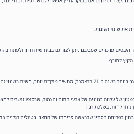
רבים נעשה קריר(גם אם בבוקר עדיין אפשר ללבוש גופיות וסנדלים) , 
ת את שינוי העונות.
ר היבטים מרכזיים שסביבם ניתן לצור גם בבית שיח ודיון ולפתח בהת
הקיץ לחורף.
– ככל שמתקרבים לחורף (ליום הקצר ביותר בשנה ה-21 בדצמבר) מחשיך מוקדם יותר, 
וון של עלווה בגוונים של צבעי החום והצהוב, שבסופו נושרים לחצר
 ניתן לחזות בשלכת רבה.
הבחין בפריחת הסתיו שבראשה פריחתו של החצב. בטיולים רגליים בחי