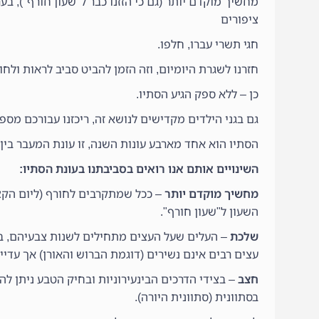
מחשיך מוקדם יותר (גם כי הזזנו כבר ל"שעון חורף"), בע
ציפורים
חגי תשרי עברו, חלפו.
חזרנו לשגרת היומיום, וזה הזמן להביט סביב לראות ולחוו
כן – ללא ספק הגיע הסתיו.
גם בגני הילדים מקדישים לנושא זה, ריכזנו עבורכם מספ
הסתיו הוא אחד מארבע עונות השנה, זו עונת המעבר בין 
השינויים אותם אנו רואים בסביבתנו בעונת הסתיו:
מחשיך מוקדם יותר
השעון ל"שעון חורף".
שלכת
– העלים שעל העצים מתחילים לשנות צבעיהם, במג
עצים רבים אינם נשירים (דוגמת הברוש והאורן) אך עדיין
חצב
– בצידי הדרכים הבינעירוניות ובחיק הטבע ניתן ל
בסתוונית (סתוונית היורה).